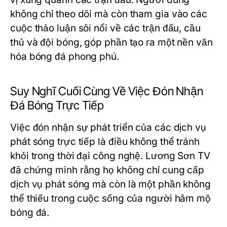
không chỉ theo dõi mà còn tham gia vào các
cuộc thảo luận sôi nổi về các trận đấu, cầu
thủ và đội bóng, góp phần tạo ra một nền văn
hóa bóng đá phong phú.
Suy Nghĩ Cuối Cùng Về Việc Đón Nhận
Đá Bóng Trực Tiếp
Việc đón nhận sự phát triển của các dịch vụ
phát sóng trực tiếp là điều không thể tránh
khỏi trong thời đại công nghệ. Lương Sơn TV
đã chứng minh rằng họ không chỉ cung cấp
dịch vụ phát sóng mà còn là một phần không
thể thiếu trong cuộc sống của người hâm mộ
bóng đá.