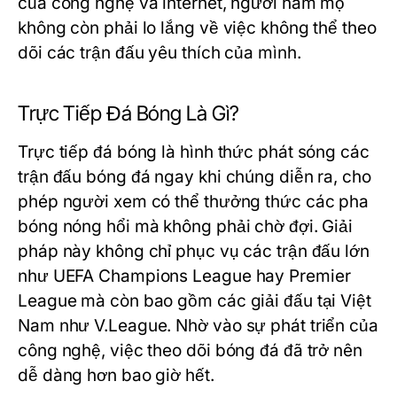
của công nghệ và internet, người hâm mộ
không còn phải lo lắng về việc không thể theo
dõi các trận đấu yêu thích của mình.
Trực Tiếp Đá Bóng Là Gì?
Trực tiếp đá bóng là hình thức phát sóng các
trận đấu bóng đá ngay khi chúng diễn ra, cho
phép người xem có thể thưởng thức các pha
bóng nóng hổi mà không phải chờ đợi. Giải
pháp này không chỉ phục vụ các trận đấu lớn
như UEFA Champions League hay Premier
League mà còn bao gồm các giải đấu tại Việt
Nam như V.League. Nhờ vào sự phát triển của
công nghệ, việc theo dõi bóng đá đã trở nên
dễ dàng hơn bao giờ hết.