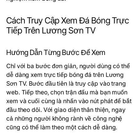
Cách Truy Cập Xem Đá Bóng Trực
Tiếp Trên Lương Sơn TV
Hướng Dẫn Từng Bước Để Xem
Chỉ với ba bước đơn giản, người dùng có thể
dễ dàng xem trực tiếp bóng đá trên Lương
Sơn TV. Bước đầu tiên là truy cập vào trang
web. Tiếp theo, chọn trận đấu mà bạn muốn
xem và cuối cùng là nhấn vào nút phát để bắt
đầu theo dõi. Với giao diện thân thiện, ngay
cả những người không rành về công nghệ
cũng có thể làm theo một cách dễ dàng.