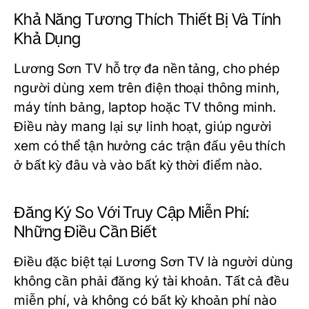
Khả Năng Tương Thích Thiết Bị Và Tính
Khả Dụng
Lương Sơn TV hỗ trợ đa nền tảng, cho phép
người dùng xem trên điện thoại thông minh,
máy tính bảng, laptop hoặc TV thông minh.
Điều này mang lại sự linh hoạt, giúp người
xem có thể tận hưởng các trận đấu yêu thích
ở bất kỳ đâu và vào bất kỳ thời điểm nào.
Đăng Ký So Với Truy Cập Miễn Phí:
Những Điều Cần Biết
Điều đặc biệt tại Lương Sơn TV là người dùng
không cần phải đăng ký tài khoản. Tất cả đều
miễn phí, và không có bất kỳ khoản phí nào